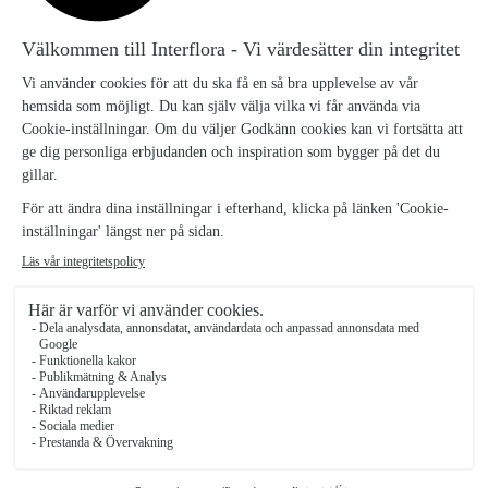
ROSA HORTENSIA
FLORISTENS BLOMSTRANDE
VÄXT, LITEN
349 kr
195 kr