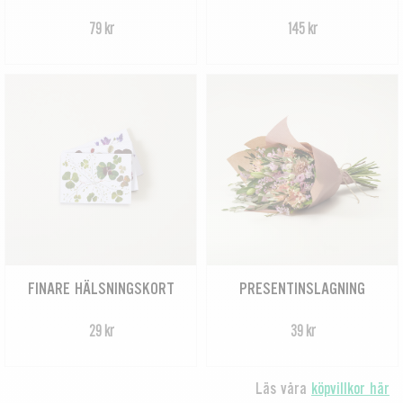
79 kr
145 kr
FINARE HÄLSNINGSKORT
PRESENTINSLAGNING
29 kr
39 kr
Läs våra
köpvillkor här