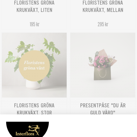
FLORISTENS GRÖNA
FLORISTENS GRÖNA
KRUKVÄXT, LITEN
KRUKVÄXT, MELLAN
195 kr
295 kr
FLORISTENS GRÖNA
PRESENTPÅSE "DU ÄR
KRUKVÄXT, STOR
GULD VÄRD"
395 kr
259 kr