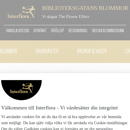
BIBLIOTEKSGATANS BLOMMOR
Vi skapar The Flower Effect
HANDLA HOS OSS
KONTAKT
BRÖLLOP
BEGRAVNING
SKICKA BLOMMOGRAM
TBLOMMOR
KRUKVÄXTER
KRUKOR & VASER
CH
VIT ORKIDÉ I KRUKA
Vit-orkide-i-kruka_102
559 kr
Härlig orkidé (phalaenopsis) i en passande keramik
Antal