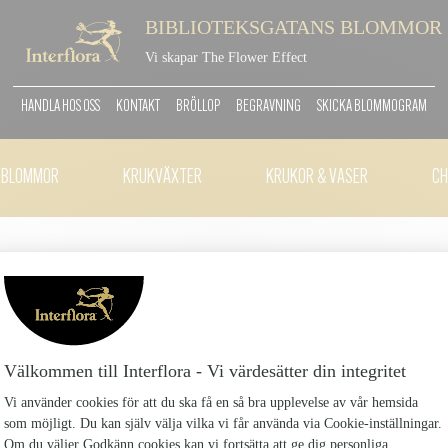
BIBLIOTEKSGATANS BLOMMOR
Vi skapar The Flower Effect
HANDLA HOS OSS
KONTAKT
BRÖLLOP
BEGRAVNING
SKICKA BLOMMOGRAM
TBLOMMOR
KRUKVÄXTER
KRUKOR & VASER
CH
GRATTIS-HELIUMBALL
-GRATTIS-HELIUMBALLONG_2
139 kr
Fylld heliumballong, ca 45cm
Antal