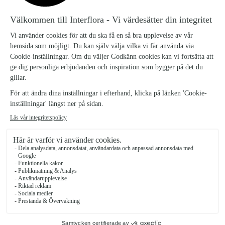
inbjudande känsla. Krysantemum, nejlika, alstroemeria och ros
samspelar i perfekt harmoni – en bukett som passar lika bra för
omtanke som för festliga tillfällen.
Harmoni liten
289 kr
Harmoni mellan
459 kr
Harmoni stor
589 kr
Antal