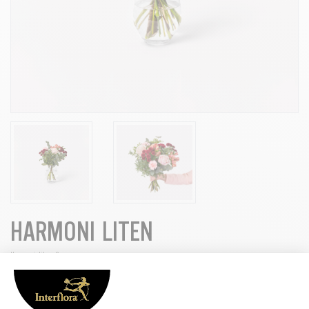
HARMONI LITEN
Harmoni-liten_3
En bukett som andas balans och elegans. Med mjuka toner av vinrött
och rosa, kompletterat av friskt grönt, skapar Harmoni en varm och