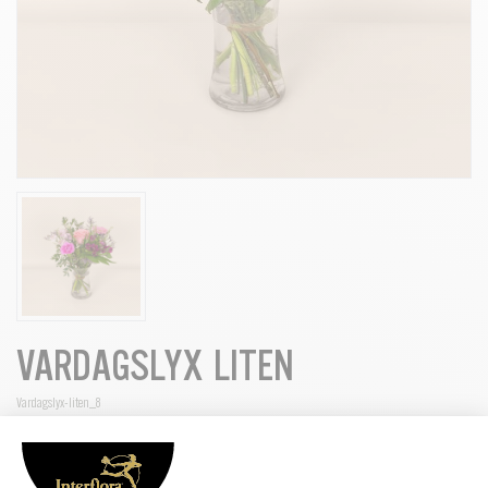
VARDAGSLYX LITEN
Vardagslyx-liten_8
“Vardagslyx” är en färgstark och härlig bukett med rosor, gerbera,
santini, nejlika, alstroemeria och limonium, vackert kompletterad med