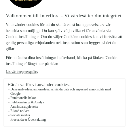
thlapsi och pistage. Buketten går i rosa, ljusrosa, cerise och lila toner,
lyfta av friskt grönt för en levande och lyxig känsla. Perfekt när du
vill sätta guldkant på vardagen eller skicka en färgsprakande
hälsning som blombud.
Vardagslyx liten
379 kr
Vardagslyx mellan
499 kr
Vardagslyx stor
599 kr
Antal