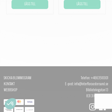
LÄGG TILL
LÄGG TILL
SKICKA BLOMMOGRAM
Telefon: +4663510001
KONTAKT
E-post: info@interfloraostersund.se
WEBBSHOP
Biblioteksgatan 13
831 31 ÖSTERSUND